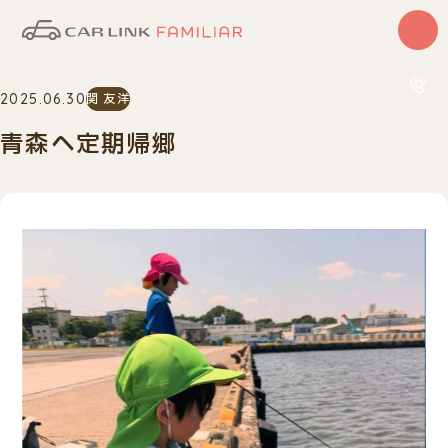
はじめての方
2025.06.30
関 友洋
サービス
カーリース
青森へ定期帰郷
中古車
0120
10:00〜
車検・整備
買取査定
車種一覧
納車実績
店舗・スタッフ紹介