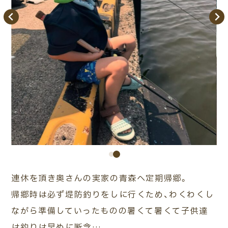
ご相談・
査定予約
車検・整備
車種検索
来店予約
連休を頂き奥さんの実家の青森へ定期帰郷。
帰郷時は必ず堤防釣りをしに行くため、わくわくし
ながら準備していったものの暑くて暑くて子供達
は釣りは早めに断念…。