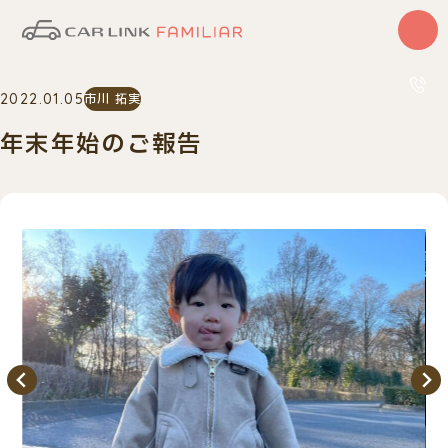
はじめての方
2022.01.05
市川 拓実
サービス
カーリース
年末年始のご報告
中古車
0120
10:00〜
車検・整備
買取査定
車種一覧
納車実績
店舗・スタッフ紹介