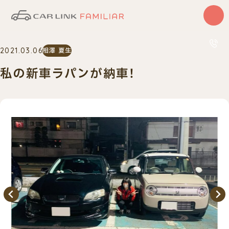
はじめての方
2021.03.06
相澤 夏生
サービス
カーリース
私の新車ラパンが納車！
中古車
0120
10:00〜
車検・整備
買取査定
車種一覧
納車実績
店舗・スタッフ紹介