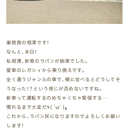
ご相談・
査定予約
車検・整備
車種検索
来店予約
事務員の相澤です！
なんと、本日！
私相澤、新車のラパンが納車でした。
愛車のレガシィから乗り換えです。
全く違うジャンルの車で、横に並べるとどうしてそ
うなった！？という感じが否めないですね。
新車って運転するのめちゃくちゃ緊張する…
慣れるまで大変だ٩( ‘ω’ )و
これから、ラパン民になりますのでよろしくお願い
します！