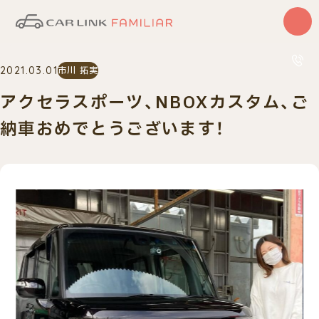
はじめての方
2021.03.01
市川 拓実
サービス
カーリース
アクセラスポーツ、NBOXカスタム、ご
中古車
0120
納車おめでとうございます！
10:00〜
車検・整備
買取査定
車種一覧
納車実績
店舗・スタッフ紹介