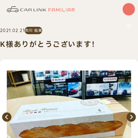
はじめての方
2021.02.21
市川 拓実
サービス
カーリース
K様ありがとうございます！
中古車
0120
10:00〜
車検・整備
買取査定
車種一覧
納車実績
店舗・スタッフ紹介