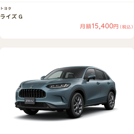
トヨタ
ライズ G
15,400
月額
円
（税込）