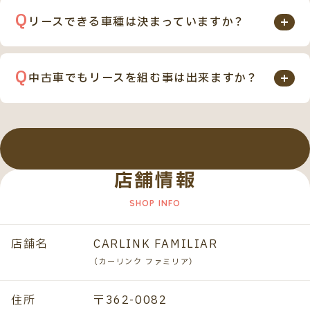
お子様連れのお客様でも、ゆっくりとくつろげる環境
しかもカーリンク ファミリアのカーリースなら、プロ
らご自由に選択できます。
です。ぜひお子様とご一緒にお気軽にお立ち寄りくだ
リースできる車種は決まっていますか？
の整備士がお車のメンテナンスを定期的行うのでご契
1. 設定されている残存価格にて、お客様に買取をして
さい。
約期間満了後のお車の査定額にもプラス材料になりま
基本的には国産全メーカー、全車種対応可能です。一部
頂く。
す。
の輸入車も可能です。
2. お客様のお乗り頂いたお車をご返却し、新車リース
中古車でもリースを組む事は出来ますか？
お客様のご希望の車種をお気軽にお問い合わせ下さ
にて新たに別のお車にお乗り換えして頂く。
はい、中古車でもリースは可能です。
い。
3. お車を返却してリース終了。( 返却時に車両査定は
お好きな中古車を、ご契約期間内の車検代や自動車税
ございます )
などの維持費を含めて、定額払いでお乗りいただけま
す。ご契約期間は1年から9年（108回）までお選びいた
店舗情報
すべての質問を見る
だけ、すべての中古車でご契約が可能です。
店舗名
CARLINK FAMILIAR
（カーリンク ファミリア）
住所
〒362-0082