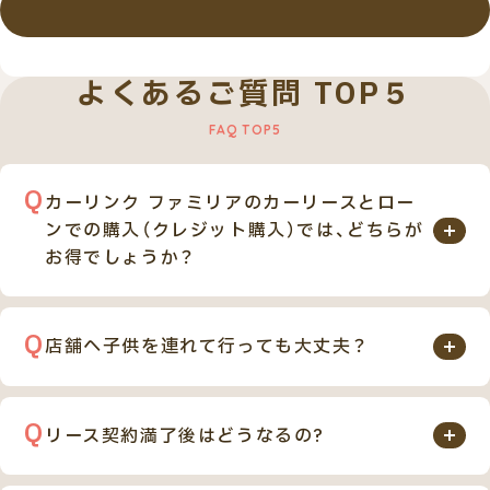
詳しくはこちら
よくあるご質問 TOP５
カーリンク ファミリアのカーリースとロー
ンでの購入（クレジット購入）では、どちらが
お得でしょうか？
カーリンク ファミリアのカーリースとローンでのご購
入を比べると、月々のお支払い金額のみを見た場合、金
店舗へ子供を連れて行っても大丈夫？
額はほぼ同じです。
もちろん問題ありません。カーリンク ファミリア（旧
しかし自動車税や車検、オイル交換等、お車を維持して
カーリンク上尾店）では、キッズスペースを完備してい
いくにあたって必要な費用が多数含まれておりますの
リース契約満了後はどうなるの?
ます。フリードリンクサーバーも設置しており、小さな
で、 お客様の急な出費を削減します。
お客様のライフスタイルに合わせて下記の3つの中か