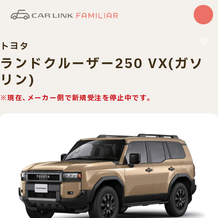
トヨタ
はじめての方
サービス
ランドクルーザー250 VX(ガソ
カーリース
リン)
中古車
0120
10:00〜
車検・整備
※現在、メーカー側で新規受注を停止中です。
買取査定
車種一覧
納車実績
店舗・スタッフ紹介