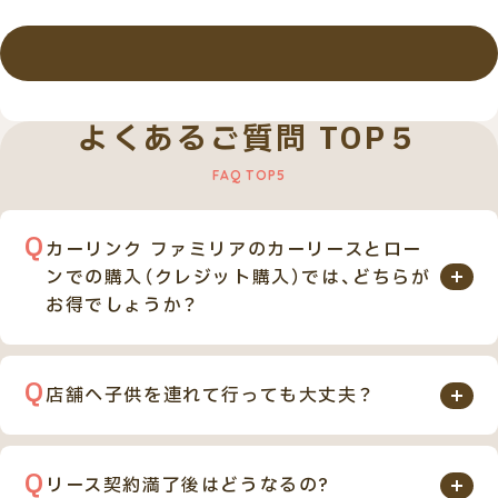
詳しくはこちら
よくあるご質問 TOP５
カーリンク ファミリアのカーリースとロー
ンでの購入（クレジット購入）では、どちらが
お得でしょうか？
カーリンク ファミリアのカーリースとローンでのご購
入を比べると、月々のお支払い金額のみを見た場合、金
店舗へ子供を連れて行っても大丈夫？
額はほぼ同じです。
もちろん問題ありません。カーリンク ファミリア（旧
しかし自動車税や車検、オイル交換等、お車を維持して
カーリンク上尾店）では、キッズスペースを完備してい
いくにあたって必要な費用が多数含まれておりますの
リース契約満了後はどうなるの?