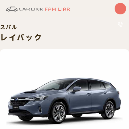
スバル
はじめての方
サービス
レイバック
カーリース
中古車
0120
10:00〜
車検・整備
買取査定
車種一覧
納車実績
店舗・スタッフ紹介