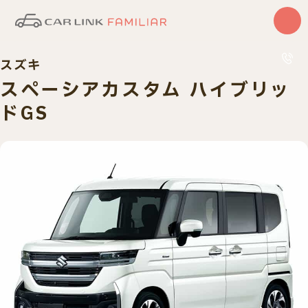
スズキ
はじめての方
サービス
スペーシアカスタム ハイブリッ
カーリース
ドGS
中古車
0120
10:00〜
車検・整備
買取査定
車種一覧
納車実績
店舗・スタッフ紹介