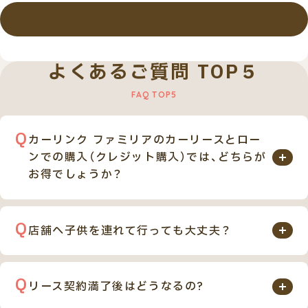
詳しくはこちら
よくあるご質問 TOP５
カーリンク ファミリアのカーリースとロー
ンでの購入（クレジット購入）では、どちらが
お得でしょうか？
カーリンク ファミリアのカーリースとローンでのご購
入を比べると、月々のお支払い金額のみを見た場合、金
店舗へ子供を連れて行っても大丈夫？
額はほぼ同じです。
もちろん問題ありません。カーリンク ファミリア（旧
しかし自動車税や車検、オイル交換等、お車を維持して
カーリンク上尾店）では、キッズスペースを完備してい
いくにあたって必要な費用が多数含まれておりますの
リース契約満了後はどうなるの?
ます。フリードリンクサーバーも設置しており、小さな
で、 お客様の急な出費を削減します。