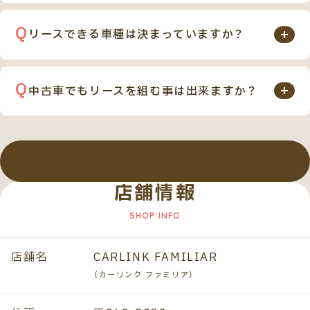
お客様のライフスタイルに合わせて下記の3つの中か
お子様連れのお客様でも、ゆっくりとくつろげる環境
しかもカーリンク ファミリアのカーリースなら、プロ
らご自由に選択できます。
です。ぜひお子様とご一緒にお気軽にお立ち寄りくだ
リースできる車種は決まっていますか？
の整備士がお車のメンテナンスを定期的行うのでご契
1. 設定されている残存価格にて、お客様に買取をして
さい。
約期間満了後のお車の査定額にもプラス材料になりま
基本的には国産全メーカー、全車種対応可能です。一部
頂く。
す。
の輸入車も可能です。
2. お客様のお乗り頂いたお車をご返却し、新車リース
中古車でもリースを組む事は出来ますか？
お客様のご希望の車種をお気軽にお問い合わせ下さ
にて新たに別のお車にお乗り換えして頂く。
はい、中古車でもリースは可能です。
い。
3. お車を返却してリース終了。( 返却時に車両査定は
お好きな中古車を、ご契約期間内の車検代や自動車税
ございます )
などの維持費を含めて、定額払いでお乗りいただけま
す。ご契約期間は1年から9年（108回）までお選びいた
店舗情報
すべての質問を見る
だけ、すべての中古車でご契約が可能です。
店舗名
CARLINK FAMILIAR
（カーリンク ファミリア）