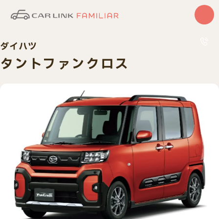
ダイハツ
はじめての方
サービス
タントファンクロス
カーリース
中古車
0120
10:00〜
車検・整備
買取査定
車種一覧
納車実績
店舗・スタッフ紹介