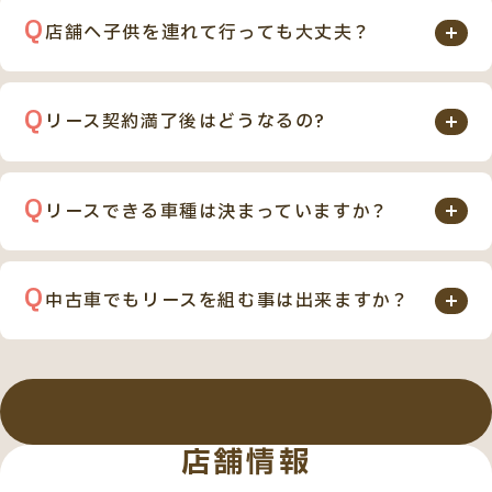
入を比べると、月々のお支払い金額のみを見た場合、金
店舗へ子供を連れて行っても大丈夫？
額はほぼ同じです。
もちろん問題ありません。カーリンク ファミリア（旧
しかし自動車税や車検、オイル交換等、お車を維持して
カーリンク上尾店）では、キッズスペースを完備してい
いくにあたって必要な費用が多数含まれておりますの
リース契約満了後はどうなるの?
ます。フリードリンクサーバーも設置しており、小さな
で、 お客様の急な出費を削減します。
お客様のライフスタイルに合わせて下記の3つの中か
お子様連れのお客様でも、ゆっくりとくつろげる環境
しかもカーリンク ファミリアのカーリースなら、プロ
らご自由に選択できます。
です。ぜひお子様とご一緒にお気軽にお立ち寄りくだ
リースできる車種は決まっていますか？
の整備士がお車のメンテナンスを定期的行うのでご契
1. 設定されている残存価格にて、お客様に買取をして
さい。
約期間満了後のお車の査定額にもプラス材料になりま
基本的には国産全メーカー、全車種対応可能です。一部
頂く。
す。
の輸入車も可能です。
2. お客様のお乗り頂いたお車をご返却し、新車リース
中古車でもリースを組む事は出来ますか？
お客様のご希望の車種をお気軽にお問い合わせ下さ
にて新たに別のお車にお乗り換えして頂く。
はい、中古車でもリースは可能です。
い。
3. お車を返却してリース終了。( 返却時に車両査定は
お好きな中古車を、ご契約期間内の車検代や自動車税
ございます )
などの維持費を含めて、定額払いでお乗りいただけま
す。ご契約期間は1年から9年（108回）までお選びいた
店舗情報
すべての質問を見る
だけ、すべての中古車でご契約が可能です。