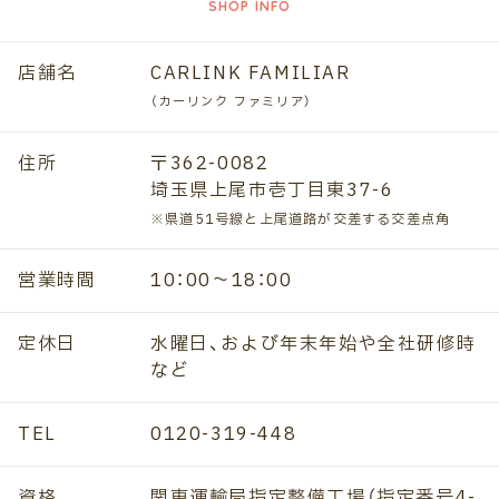
店舗名
CARLINK FAMILIAR
（カーリンク ファミリア）
住所
〒362-0082
埼玉県上尾市壱丁目東37-6
※県道51号線と上尾道路が交差する交差点角
営業時間
10：00～18：00
定休日
水曜日、および年末年始や全社研修時
など
TEL
0120-319-448
資格
関東運輸局指定整備工場（指定番号4-