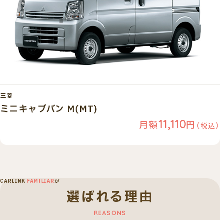
三菱
ミニキャブバン M(MT)
11,110
月額
円
（税込）
CARLINK
FAMILIAR
が
選ばれる理由