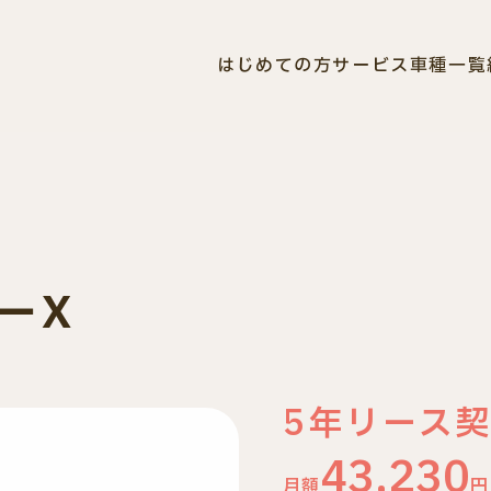
カーリース
はじめての方
サービス
車種一覧
中古車
車検・整備
買取査定
ーX
5
年リース
43,230
月額
円