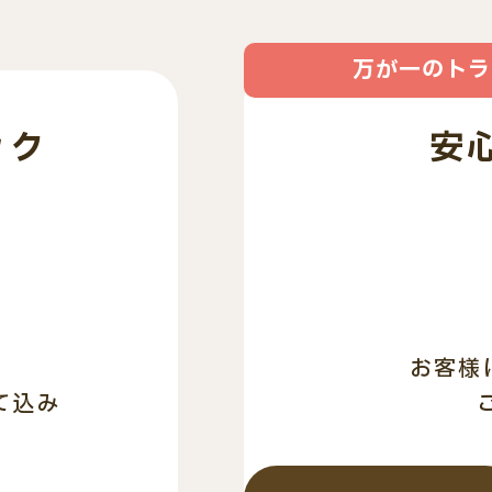
万が一のトラ
ック
安
お客様
て込み