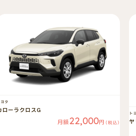
トヨタ
カローラクロスG
ト
22,000
ヤ
月額
円
（税込）