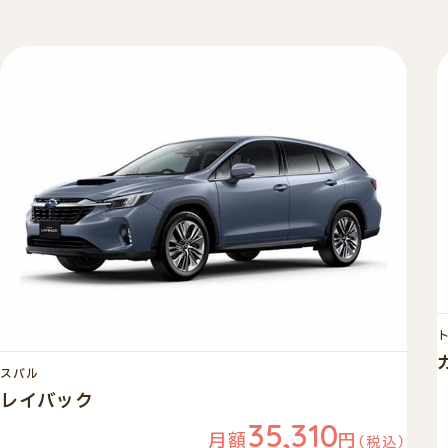
スバル
レイバック
35,310
月額
円
（税込）