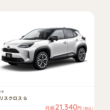
ヨタ
リスクロス G
21,340
月額
円
（税込）