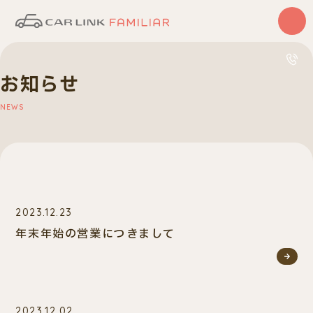
はじめての方
お知らせ
サービス
カーリース
NEWS
中古車
0120
10:00〜
車検・整備
買取査定
車種一覧
納車実績
店舗・スタッフ紹介
2023.12.23
年末年始の営業につきまして
2023.12.02